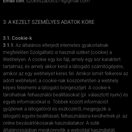
Email cím:
szokeszabolcs79@gmail.com
3. A KEZELT SZEMÉLYES ADATOK KÖRE
3.1. Cookie-k
3.1.1.
Az általános elterjedt internetes gyakorlatnak
megfelelően Szolgáltató is használ sütiket (cookie) a
Webhelyen. A cookie egy kis fájl, amely egy sor karaktert
tartalmaz, és amely akkor kerül a látogató számítógépére,
amikor az egy webhelyet keres fel. Amikor ismét felkeresi az
adott webhelyet, a cookie-nak köszönhetően a webhely
képes felismerni a látogató böngészőjét. A cookie-k
tárolhatnak felhasználói beállításokat (pl. választott nyelv) és
egyéb információkat is. Többek között információt
gyűjtenek a látogatóról és eszközéről, megjegyzik a
látogató egyéni beállításait, felhasználásra kerülhetnek pl. az
online bevásárlókosarak használatakor. A sütik
általánosságban megkönnyítik a weboldal használatát,