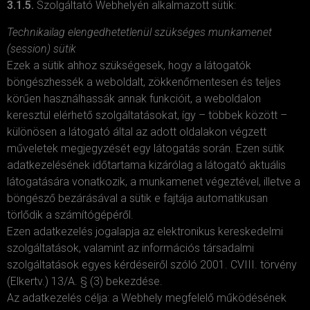
3.1.5.
Szolgáltató Webhelyén alkalmazott sütik:
Technikailag elengedhetetlenül szükséges munkamenet
(session) sütik
Ezek a sütik ahhoz szükségesek, hogy a látogatók
böngészhessék a weboldalt, zökkenőmentesen és teljes
körűen használhassák annak funkcióit, a weboldalon
keresztül elérhető szolgáltatásokat, így – többek között –
különösen a látogató által az adott oldalakon végzett
műveletek megjegyzését egy látogatás során. Ezen sütik
adatkezelésének időtartama kizárólag a látogató aktuális
látogatására vonatkozik, a munkamenet végeztével, illetve a
böngésző bezárásával a sütik e fajtája automatikusan
törlődik a számítógépéről.
Ezen adatkezelés jogalapja az elektronikus kereskedelmi
szolgáltatások, valamint az információs társadalmi
szolgáltatások egyes kérdéseiről szóló 2001. CVIII. törvény
(Elkertv.) 13/A. § (3) bekezdése.
Az adatkezelés célja: a Webhely megfelelő működésének