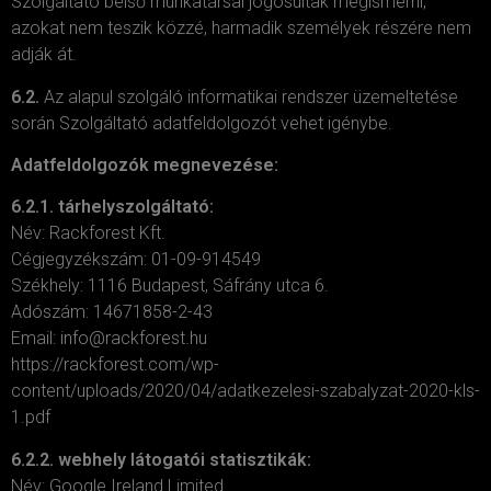
Szolgáltató belső munkatársai jogosultak megismerni,
azokat nem teszik közzé, harmadik személyek részére nem
adják át.
6.2.
Az alapul szolgáló informatikai rendszer üzemeltetése
során Szolgáltató adatfeldolgozót vehet igénybe.
Adatfeldolgozók megnevezése:
6.2.1. tárhelyszolgáltató:
Név: Rackforest Kft.
Cégjegyzékszám: 01-09-914549
Székhely: 1116 Budapest, Sáfrány utca 6.
Adószám: 14671858-2-43
Email: info@rackforest.hu
https://rackforest.com/wp-
content/uploads/2020/04/adatkezelesi-szabalyzat-2020-kls-
1.pdf
6.2.2. webhely látogatói statisztikák:
Név: Google Ireland Limited