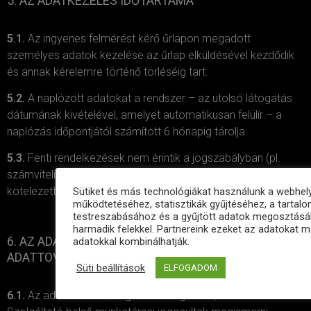
5. AZ ADATKEZELÉS IDŐTARTAMA
5.1.
Az ingyenes felmérést kérő űrlapon megadott
személyes adatok kezelése az űrlap elküldésével kezdődik
és annak kérelemre történő törléséig tart.
5.2.
A naplózott adatokat a rendszer – az utolsó látogatás
dátumának kivételével, amelyet automatikusan felülír – a
naplózás időpontjától számított 6 hónapig tárolja.
5.3.
Fenti rendelkezések nem érintik a jogszabályban (pl.
számviteli jogszabályokban) meghatározott megőrzési
kötelezettségek teljesítését.
Sütiket és más technológiákat használunk a webhel
működtetéséhez, statisztikák gyűjtéséhez, a tartal
testreszabásához és a gyűjtött adatok megosztás
harmadik felekkel. Partnereink ezeket az adatokat 
6. AZ ADATOKAT MEGISMERŐ SZEMÉLYEK KÖRE,
adatokkal kombinálhatják.
ADATTOVÁBBÍTÁS, ADATFELDOLGOZÁS
Süti beállítások
ELFOGADOM
6.1.
Az adatokat elsődlegesen Szolgáltató, illetve