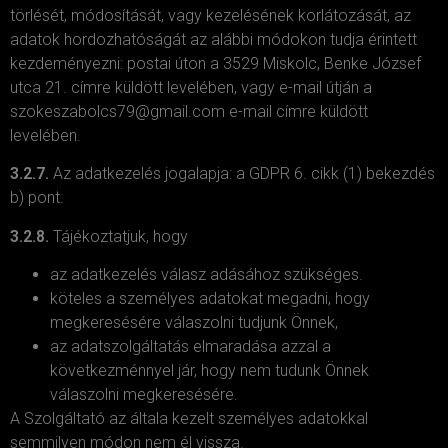
törlését, módosítását, vagy kezelésének korlátozását, az
adatok hordozhatóságát az alábbi módokon tudja érintett
kezdeményezni: postai úton a 3529 Miskolc, Benke József
utca 21. címre küldött levelében, vagy e-mail útján a
szokeszabolcs79@gmail.com e-mail címre küldött
levelében.
3.2.7.
Az adatkezelés jogalapja: a GDPR 6. cikk (1) bekezdés
b) pont.
3.2.8.
Tájékoztatjuk, hogy
az adatkezelés válasz adásához szükséges.
köteles a személyes adatokat megadni, hogy
megkeresésére válaszolni tudjunk Önnek,
az adatszolgáltatás elmaradása azzal a
következménnyel jár, hogy nem tudunk Önnek
válaszolni megkeresésére.
A Szolgáltató az általa kezelt személyes adatokkal
semmilyen módon nem él vissza.