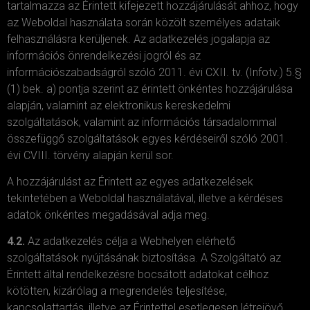
tartalmazza az Érintett kifejezett hozzájárulását ahhoz, hogy
az Weboldal használata során közölt személyes adataik
felhasználásra kerüljenek. Az adatkezelés jogalapja az
információs önrendelkezési jogról és az
információszabadságról szóló 2011. évi CXII. tv. (Infotv.) 5.§
(1) bek. a) pontja szerint az érintett önkéntes hozzájárulása
alapján, valamint az elektronikus kereskedelmi
szolgáltatások, valamint az információs társadalommal
összefüggő szolgáltatások egyes kérdéseiről szóló 2001.
évi CVIII. törvény alapján kerül sor.
A hozzájárulást az Érintett az egyes adatkezelések
tekintetében a Weboldal használatával, illetve a kérdéses
adatok önkéntes megadásával adja meg.
4.2.
Az adatkezelés célja a Webhelyen elérhető
szolgáltatások nyújtásának biztosítása. A Szolgáltató az
Érintett által rendelkezésre bocsátott adatokat célhoz
kötötten, kizárólag a megrendelés teljesítése,
kapcsolattartás, illetve az Érintettel esetlegesen létrejövő