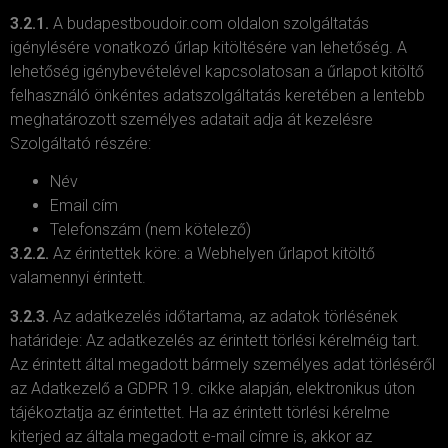
3.2.1.
A budapestboudoir.com oldalon szolgáltatás
igénylésére vonatkozó űrlap kitöltésére van lehetőség. A
lehetőség igénybevételével kapcsolatosan a űrlapot kitöltő
felhasználó önkéntes adatszolgáltatás keretében a lentebb
meghatározott személyes adatait adja át kezelésre
Szolgáltató részére:
Név
Email cím
Telefonszám (nem kötelező)
3.2.2.
Az érintettek köre: a Webhelyen űrlapot kitöltő
valamennyi érintett.
3.2.3.
Az adatkezelés időtartama, az adatok törlésének
határideje: Az adatkezelés az érintett törlési kérelméig tart.
Az érintett által megadott bármely személyes adat törléséről
az Adatkezelő a GDPR 19. cikke alapján, elektronikus úton
tájékoztatja az érintettet. Ha az érintett törlési kérelme
kiterjed az általa megadott e-mail címre is, akkor az