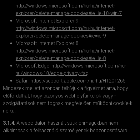
http://windows.microsoft.com/hu-hu/internet-
explorer/delete-manage-cookies#ie=ie-10-win-7
Microsoft Internet Explorer 9:
http://windows.microsoft.com/hu-hu/internet-
explorer/delete-manage-cookies#ie=ie-9
Microsoft Internet Explorer 8:
http://windows.microsoft.com/hu-hu/internet-
explorer/delete-manage-cookies#ie=ie-8
Microsoft Edge:
http://windows.microsoft.com/hu-
hu/windows-10/edge-privacy-faq
Safari:
https://support.apple.com/hu-hu/HT201265
Mindezek mellett azonban felhívjuk a figyelmet arra, hogy
előfordulhat, hogy bizonyos webhelyfunkciók vagy -
szolgáltatások nem fognak megfelelően működni cookie-k
nélkül.
3.1.4.
A weboldalon használt sütik önmagukban nem
alkalmasak a felhasználó személyének beazonosítására.