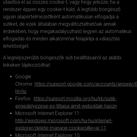
utasítsa el az összes cookie-t, vagy hogy jelezze, ha a
rendszer éppen egy cookie-t küld. A legtöbb böngésző
ugyan alapértelmezettként automatikusan elfogadja a
sütiket, de ezek általában megváltoztathatóak annak
érdekében, hogy megakadályozható legyen az automatikus
elfogadás és minden alkalommal felajánlja a választás
lehetőségét.
A legnépszerűbb böngészők süti beállításairól az alábbi
linkeken tájékozódhat:
Google
Chrome:
https://support.google.com/accounts/answer/
hl=hu
Firefox:
https://support.mozilla.org/hu/kb/sutik-
engedelyezese-es-tiltasa-amit-weboldak-haszn
Microsoft Internet Explorer 11:
http://windows.microsoft.com/hu-hu/internet-
explorer/delete-manage-cookies#ie=ie-11
Microsoft Internet Explorer 10: