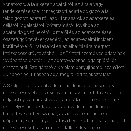
vonatkozó, általa kezelt adatokról, az általa vagy
rendelkezése szerint megbízott adatfeldolgozó által
feldolgozott adatairól, azok forrásáról, az adatkezelés
céljáról, jogalapjáról, időtartamáról, továbbá az
adatfeldolgozó nevéről, címéről és az adatkezeléssel
összefüggő tevékenységéről, az adatvédelmi incidens
körülményeiről, hatásairól és az elhárítására megtett
intézkedésekről, továbbá – az Érintett személyes adatainak
továbbítása esetén – az adattovábbítás jogalapjáról és
címzettjéről. Szolgáltató a kérelem benyújtásától számított
30 napon belül írásban adja meg a kért tájékoztatást.
A Szolgáltató az adatvédelmi incidenssel kapcsolatos
intézkedések ellenőrzése, valamint az Érintett tájékoztatása
céljából nyilvántartást vezet, amely tartalmazza az Érintett
személyes adatok körét, az adatvédelmi incidenssel
Érintettek körét és számát, az adatvédelmi incidens
időpontját, körülményeit, hatásait és az elhárítására megtett
intézkedéseket, valamint az adatkezelést előíró