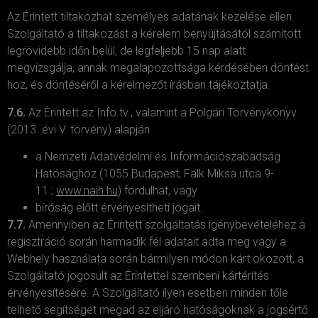
Az Érintett tiltakozhat személyes adatának kezelése ellen.
Szolgáltató a tiltakozást a kérelem benyújtásától számított
legrövidebb időn belül, de legfeljebb 15 nap alatt
megvizsgálja, annak megalapozottsága kérdésében döntést
hoz, és döntéséről a kérelmezőt írásban tájékoztatja.
7.6.
Az Érintett az Info.tv., valamint a Polgári Törvénykönyv
(2013. évi V. törvény) alapján
a Nemzeti Adatvédelmi és Információszabadság
Hatósághoz (1055 Budapest, Falk Miksa utca 9-
11.;
www.naih.hu
) fordulhat, vagy
bíróság előtt érvényesítheti jogait.
7.7.
Amennyiben az Érintett szolgáltatás igénybevételéhez a
regisztráció során harmadik fél adatait adta meg vagy a
Webhely használata során bármilyen módon kárt okozott, a
Szolgáltató jogosult az Érintettel szembeni kártérítés
érvényesítésére. A Szolgáltató ilyen esetben minden tőle
telhető segítséget megad az eljáró hatóságoknak a jogsértő