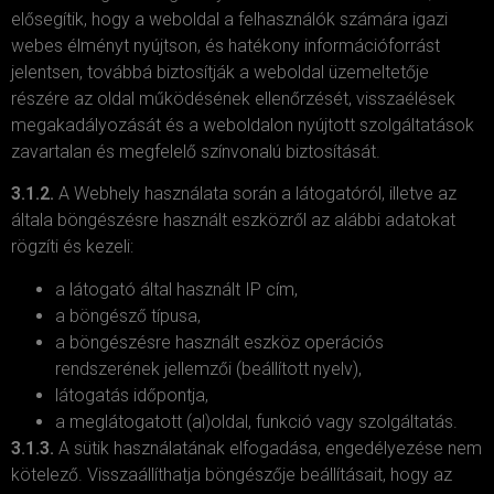
elősegítik, hogy a weboldal a felhasználók számára igazi
webes élményt nyújtson, és hatékony információforrást
jelentsen, továbbá biztosítják a weboldal üzemeltetője
részére az oldal működésének ellenőrzését, visszaélések
megakadályozását és a weboldalon nyújtott szolgáltatások
zavartalan és megfelelő színvonalú biztosítását.
3.1.2.
A Webhely használata során a látogatóról, illetve az
általa böngészésre használt eszközről az alábbi adatokat
rögzíti és kezeli:
a látogató által használt IP cím,
a böngésző típusa,
a böngészésre használt eszköz operációs
rendszerének jellemzői (beállított nyelv),
látogatás időpontja,
a meglátogatott (al)oldal, funkció vagy szolgáltatás.
3.1.3.
A sütik használatának elfogadása, engedélyezése nem
kötelező. Visszaállíthatja böngészője beállításait, hogy az