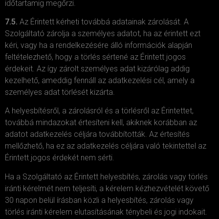
időtartamig megőrzi.
7.5.
Az Érintett kérheti továbbá adatainak zárolását. A
Szolgáltató zárolja a személyes adatot, ha az érintett ezt
kéri, vagy ha a rendelkezésére álló információk alapján
feltételezhető, hogy a törlés sértené az Érintett jogos
érdekeit. Az így zárolt személyes adat kizárólag addig
kezelhető, ameddig fennáll az adatkezelési cél, amely a
személyes adat törlését kizárta.
A helyesbítésről, a zárolásról és a törlésről az Érintettet,
továbbá mindazokat értesíteni kell, akiknek korábban az
adatot adatkezelés céljára továbbították. Az értesítés
mellőzhető, ha ez az adatkezelés céljára való tekintettel az
Érintett jogos érdekét nem sérti.
Ha a Szolgáltató az Érintett helyesbítés, zárolás vagy törlés
iránti kérelmét nem teljesíti, a kérelem kézhezvételét követő
30 napon belül írásban közli a helyesbítés, zárolás vagy
törlés iránti kérelem elutasításának ténybeli és jogi indokait.