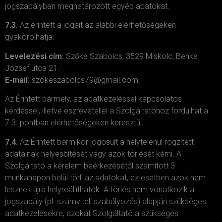
jogszabályban meghatározott egyéb adatokat.
7.3.
Az érintett a jogait az alábbi elérhetőségeken
gyakorolhatja:
Levelezési cím:
Szőke Szabolcs, 3529 Miskolc, Benke
József utca 21.
E-mail:
szokeszabolcs79@gmail.com
Az Érintett bármely, az adatkezeléssel kapcsolatos
kérdéssel, illetve észrevétellel a Szolgáltatóhoz fordulhat a
7.3. pontban elérhetőségeken keresztül.
7.4.
Az Érintett bármikor jogosult a helytelenül rögzített
adatainak helyesbítését vagy azok törlését kérni. A
Szolgáltató a kérelem beérkezésétől számított 3
munkanapon belül törli az adatokat, ez esetben azok nem
lesznek újra helyreállíthatók. A törlés nem vonatkozik a
jogszabály (pl. számviteli szabályozás) alapján szükséges
adatkezelésekre, azokat Szolgáltató a szükséges