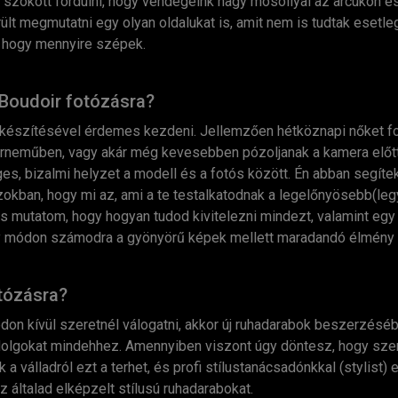
ő szokott fordulni, hogy vendégeink nagy mosollyal az arcukon
rült megmutatni egy olyan oldalukat is, amit nem is tudtak esetl
, hogy mennyire szépek.
 Boudoir fotózásra?
elkészítésével érdemes kezdeni. Jellemzően hétköznapi nőket 
rneműben, vagy akár még kevesebben pózoljanak a kamera előtt
s, bizalmi helyzet a modell és a fotós között. Én abban segítek
zokban, hogy mi az, ami a te testalkatodnak a legelőnyösebb(leg
mutatom, hogy hogyan tudod kivitelezni mindezt, valamint egy 
ly módon számodra a gyönyörű képek mellett maradandó élmény i
otózásra?
on kívül szeretnél válogatni, akkor új ruhadarabok beszerzésébe
dolgokat mindehhez. Amennyiben viszont úgy döntesz, hogy szer
a válladról ezt a terhet, és profi stílustanácsadónkkal (
stylist
) 
az általad elképzelt stílusú ruhadarabokat.