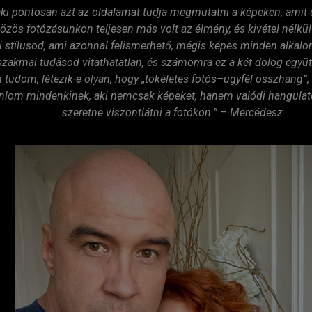
 aki pontosan azt az oldalamat tudja megmutatni a képeken, amit é
özös fotózásunkon teljesen más volt az élmény, és kivétel nélkü
i stílusod, ami azonnal felismerhető, mégis képes minden alkal
 szakmai tudásod vitathatatlan, és számomra ez a két dolog együt
tudom, létezik-e olyan, hogy „tökéletes fotós–ügyfél összhang”, 
ánlom mindenkinek, aki nemcsak képeket, hanem valódi hangulat
szeretne viszontlátni a fotókon.” – Mercédesz