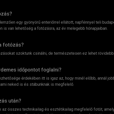
tózás?
lemzően egy gyönyörű enteriőrrel ellátott, napfénnyel teli budape
n is van lehetőség a fotózásra, az év melegebb hónapjaiban.
 a fotózás?
zásokat szoktunk csinálni, de természetesen ez lehet rövidebb 
rdemes időpontot foglalni?
zhetősége érdekében itt is igaz az, hogy minél előbb, annál job
 ami neked is és stábunknak is megfelelő.
ózás után?
ük az összes technikailag és esztétikailag megfelelő fotót, amel