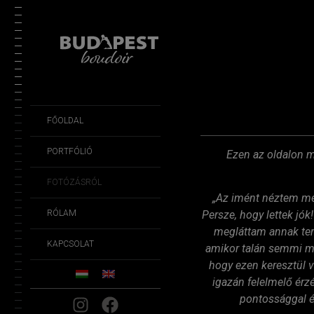
Fotózásról
FŐOLDAL
PORTFÓLIÓ
Ezen az oldalon m
FOTÓZÁSRÓL
„Az imént néztem meg 
RÓLAM
Persze, hogy lettek jó
megláttam annak ter
KAPCSOLAT
amikor talán semmi má
hogy ezen keresztül 
igazán felelmelő érzé
pontossággal é