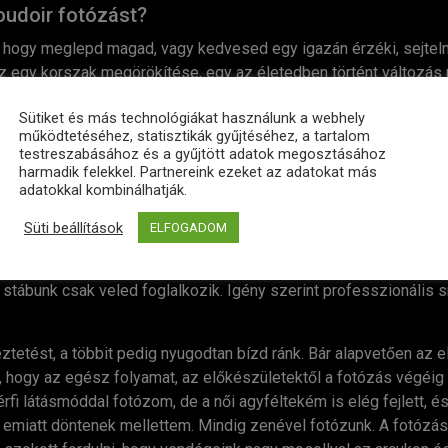
Boudoir fotózást?
a, hogy meglepd magad, vagy kedvesed egy igazán érzéki, sejte
ez egy korszak megörökítése, egy az életedben történt változás u
felfedezés, vagy egy teljes átalakulás, de az is lehet egész e
Sütiket és más technológiákat használunk a webhely
ogy is legyen, szívesen leszünk partnered az általad elképzelt
működtetéséhez, statisztikák gyűjtéséhez, a tartalom
 csupa nőiességgel, eleganciával, titokzatossággal.
testreszabásához és a gyűjtött adatok megosztásához
harmadik felekkel. Partnereink ezeket az adatokat más
adatokkal kombinálhatják.
elünk a fotózás?
Süti beállítások
ELFOGADOM
t átbeszélünk minden részletet, hogy mik az elképzeléseid. Amik
otós csomagot, akkor közösen kitűzzük a fotózás időpontját. E
 stábunk csak veled foglalkozik. Igény szerint professzionális 
ztetést, a többit pedig nyugodtan bízd ránk. Bár alapvetően az e
uk, hogy az egész folyamat, az előkészületektől a fotózás végéig
rfi látásmóddal fotózom, de a női agyféltekém is elég fejlett, és
t emiatt döntenek mellettem. Mindig zenével fotózunk. A fotózá