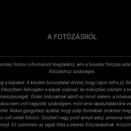
A FOTÓZÁSRÓL
inden fontos információt megtalálsz, ami a boudoir fotózás elők
fotózáshoz szükséges.
a képeket. A kezdeti bizonytalan érzést, hogy vajon lett-e jó, fe
k! Elkezdtem felírogatni a képek számait, és miközben néztem a 
mésztességét. Óriási önbizalmat adott ez most nekem, a nőiessé
sra nem volt nagyobb szükségem, mint eme tapasztalásokra vel
vittél. Nőket gyógyítasz azáltal, hogy szép formában örökíted m
s volt veled fotózni. Diszkért vagy, pont annyit adsz, amennyi ke
rzed. Ez szerintem az egyik titka a sikeres fotózásaidnak. Kösz