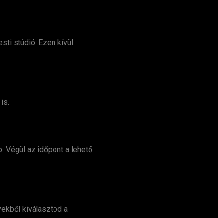
sti stúdió. Ezen kívül
is.
b. Végül az időpont a lehető
yekből kiválasztod a