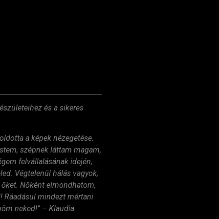
észületeihez és a sikeres
loldotta a képek nézegetése.
testem, szépnek láttam magam,
gem felvállalásának idején,
ed. Végtelenül hálás vagyok,
eg őket. Nőként elmondhatom,
ll! Ráadásul mindezt mértani
önöm neked!” – Klaudia