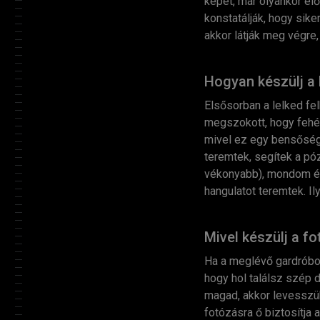
képet, már olyankor el
konstatálják, hogy sike
akkor látják meg végre
Hogyan készülj a
Elsősorban a lelked f
megszokott, hogy fehé
mivel ez egy bensősége
teremtek, segítek a pó
vékonyabb), mondom és 
hangulatot teremtek. I
Mivel készülj a f
Ha a meglévő gardróbod
hogy hol találsz szép 
magad, akkor levesszük 
fotózásra ő biztosítja 