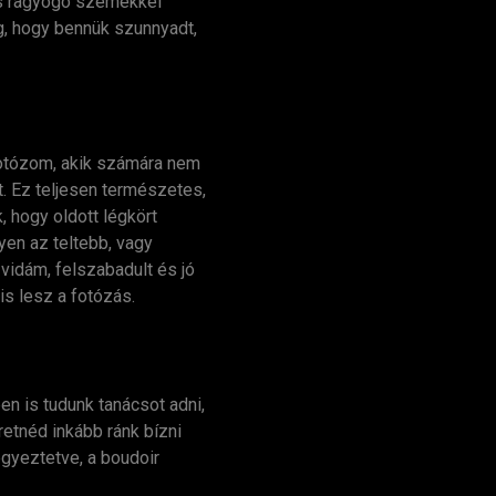
 és ragyogó szemekkel
eg, hogy bennük szunnyadt,
fotózom, akik számára nem
. Ez teljesen természetes,
, hogy oldott légkört
yen az teltebb, vagy
vidám, felszabadult és jó
s lesz a fotózás.
n is tudunk tanácsot adni,
etnéd inkább ránk bízni
egyeztetve, a boudoir