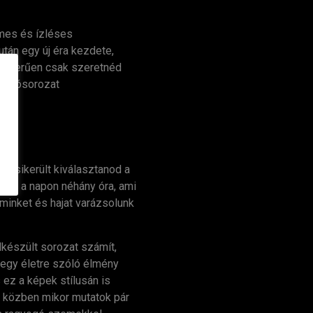
lmes és ízléses
tán egy új éra kezdete,
gyszerűen csak szeretnéd
 fotósorozat
or sikerült kiválasztanod a
zen a napon néhány óra, ami
sminket és hajat varázsolunk
lkészült sorozat számít,
 egy életre szóló élmény
 ez a képek stílusán is
s közben mikor mutatok pár