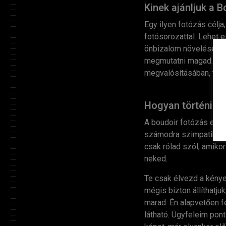
Kinek ajánljuk a 
Egy ilyen fotózás célj
fotósorozattal. Lehet 
önbizalom növelése, ön
megmutatni magad. Bárh
megvalósításában, tele
Hogyan történik v
A boudoir fotózás előt
számodra szimpatikus f
csak rólad szól, amikor
neked.
Te csak élvezd a kénye
mégis bizton állíthatj
marad. Én alapvetően fé
látható. Ügyfeleim pon