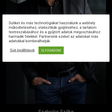
Sütiket és más technológiákat használunk a webhely
működtetéséhez, statisztikák gyűjtéséhez, a tartalom
testreszabásához és a gyűjtött adatok megosztásához
harmadik felekkel. Partnereink ezeket az adatokat más
adatokkal kombinálhatják.
Süti beállítások
ELFOGADOM
Szabolcs Szőke